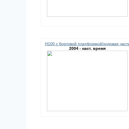
H100 c бортовой платформой/ходовая част
2004 - наст. время