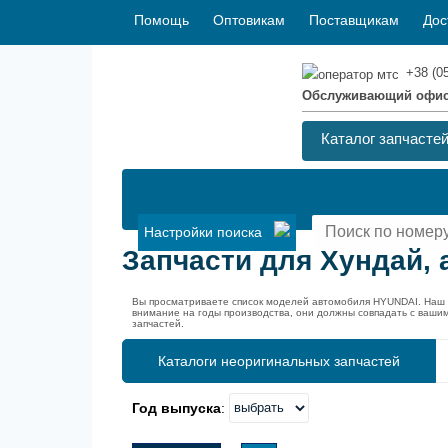
Помощь
Оптовикам
Поставщикам
Дос
+38 (0
Обслуживающий офи
Каталог запчасте
Настройки поиска
Запчасти для Хундай, 
Вы просматриваете список моделей автомобиля HYUNDAI. Наш 
внимание на годы производства, они должны совпадать с ваши
запчастей.
Каталоги неоригинальных запчастей
Год выпуска
: