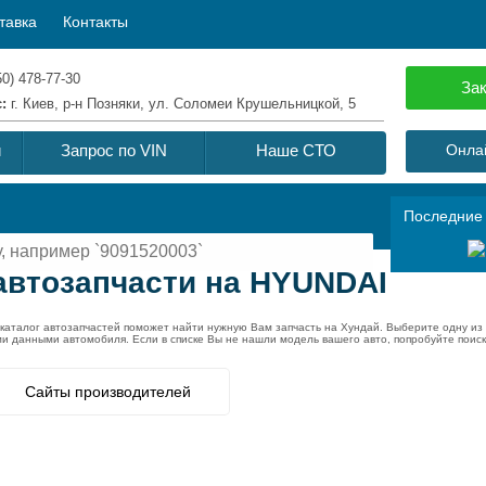
тавка
Контакты
50) 478-77-30
Зак
с:
г. Киев, р-н Позняки, ул. Соломеи Крушельницкой, 5
й
Запрос по VIN
Наше СТО
Онлай
Последние
автозапчасти на HYUNDAI
каталог автозапчастей поможет найти нужную Вам запчасть на Хундай. Выберите одну и
ми данными автомобиля. Если в списке Вы не нашли модель вашего авто, попробуйте поис
Сайты производителей