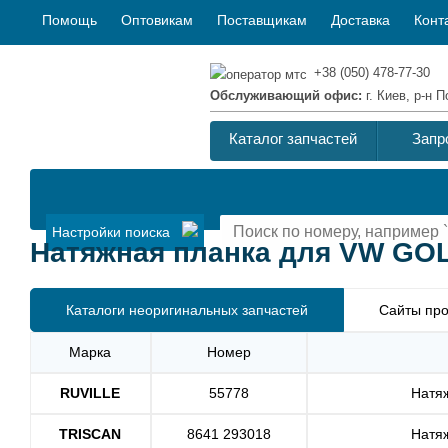
Помощь
Оптовикам
Поставщикам
Доставка
Конт
+38 (050) 478-77-30
Обслуживающий офис:
г. Киев, р-н
Каталог запчастей
Запр
Настройки поиска
Натяжная планка для VW GOLF
Каталоги неоригинальных запчастей
Сайты про
Марка
Номер
RUVILLE
55778
Натя
TRISCAN
8641 293018
Натя