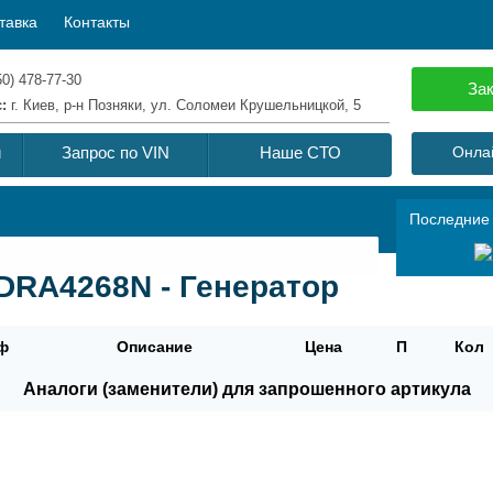
тавка
Контакты
50) 478-77-30
Зак
с:
г. Киев, р-н Позняки, ул. Соломеи Крушельницкой, 5
й
Запрос по VIN
Наше СТО
Онлай
Последние
RA4268N - Генератор
ф
Описание
Цена
П
Кол
Аналоги (заменители) для запрошенного артикула