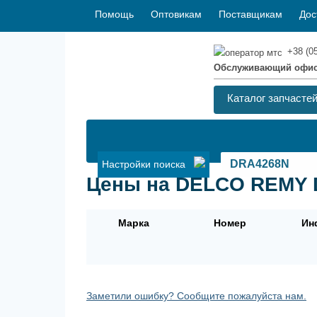
Помощь
Оптовикам
Поставщикам
Дос
+38 (0
Обслуживающий офи
Каталог запчасте
Настройки поиска
Цены на DELCO REMY D
Марка
Номер
Ин
Заметили ошибку? Сообщите пожалуйста нам.