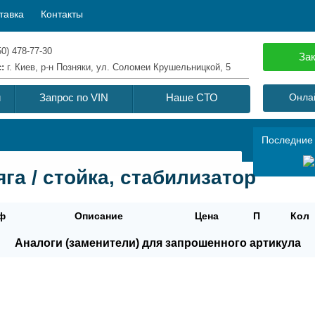
тавка
Контакты
50) 478-77-30
Зак
с:
г. Киев, р-н Позняки, ул. Соломеи Крушельницкой, 5
й
Запрос по VIN
Наше СТО
Онлай
Последние
яга / стойка, стабилизатор
ф
Описание
Цена
П
Кол
Аналоги (заменители) для запрошенного артикула