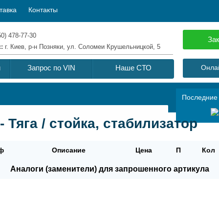
тавка
Контакты
50) 478-77-30
Зак
с:
г. Киев, р-н Позняки, ул. Соломеи Крушельницкой, 5
й
Запрос по VIN
Наше СТО
Онлай
Последние
 Тяга / стойка, стабилизатор
ф
Описание
Цена
П
Кол
Аналоги (заменители) для запрошенного артикула