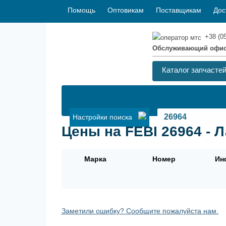
Помощь
Оптовикам
Поставщикам
Дос
+38 (0
Обслуживающий офи
Каталог запчасте
Настройки поиска
Цены на FEBI 26964 - 
Марка
Номер
Ин
Заметили ошибку? Сообщите пожалуйста нам.