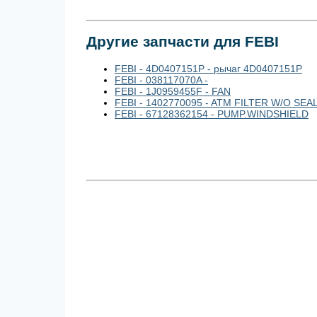
Другие запчасти для FEBI
FEBI - 4D0407151P - рычаг 4D0407151P
FEBI - 038117070A -
FEBI - 1J0959455F - FAN
FEBI - 1402770095 - ATM FILTER W/O SE
FEBI - 67128362154 - PUMP.WINDSHIELD