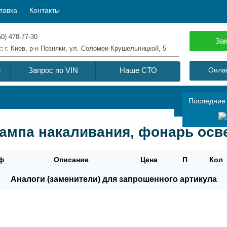
тавка
Контакты
50) 478-77-30
Зак
с:
г. Киев, р-н Позняки, ул. Соломеи Крушельницкой, 5
й
Запрос по VIN
Наше СТО
Онлай
Последние
Лампа накаливания, фонарь ос
ф
Описание
Цена
П
Кол
Аналоги (заменители) для запрошенного артикула