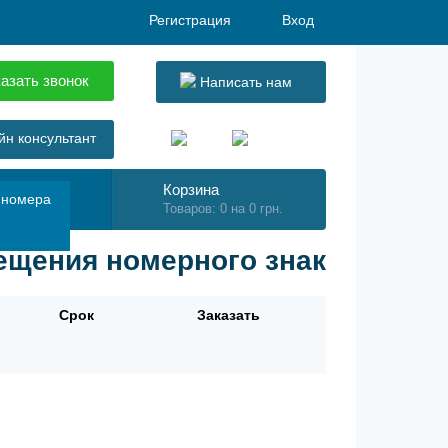
Регистрация
Вход
азать звонок
Написать нам
н консультант
Корзина
 номера
Товаров: 0 на 0 грн.
вещения номерного знак
Срок
Заказать