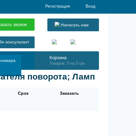
Регистрация
Вход
азать звонок
Написать нам
н консультант
Корзина
 номера
Товаров: 0 на 0 грн.
зателя поворота; Ламп
Срок
Заказать