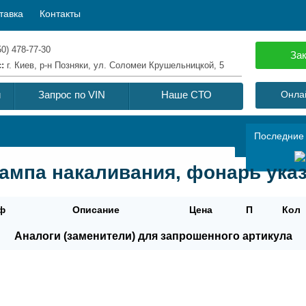
тавка
Контакты
50) 478-77-30
Зак
с:
г. Киев, р-н Позняки, ул. Соломеи Крушельницкой, 5
й
Запрос по VIN
Наше СТО
Онлай
Последние
Лампа накаливания, фонарь ука
ф
Описание
Цена
П
Кол
Аналоги (заменители) для запрошенного артикула