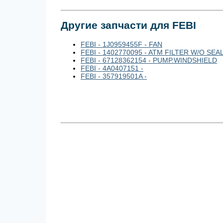
Другие запчасти для FEBI
FEBI - 1J0959455F - FAN
FEBI - 1402770095 - ATM FILTER W/O SE
FEBI - 67128362154 - PUMP.WINDSHIELD
FEBI - 4A0407151 -
FEBI - 357919501A -