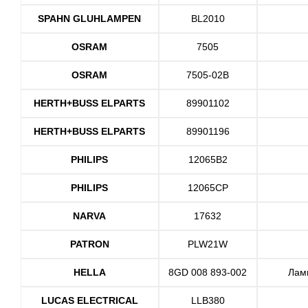
SPAHN GLUHLAMPEN
BL2010
OSRAM
7505
OSRAM
7505-02B
HERTH+BUSS ELPARTS
89901102
HERTH+BUSS ELPARTS
89901196
PHILIPS
12065B2
PHILIPS
12065CP
NARVA
17632
PATRON
PLW21W
HELLA
8GD 008 893-002
Ламп
LUCAS ELECTRICAL
LLB380