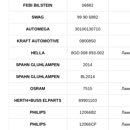
FEBI BILSTEIN
06882
SWAG
99 90 6882
AUTOMEGA
30100130710
KRAFT AUTOMOTIVE
0800850
HELLA
8GD 008 893-002
Ламп
SPAHN GLUHLAMPEN
2014
SPAHN GLUHLAMPEN
BL2014
OSRAM
7515
Ламп
HERTH+BUSS ELPARTS
89901103
PHILIPS
12066B2
Ламп
PHILIPS
12066CP
Ламп