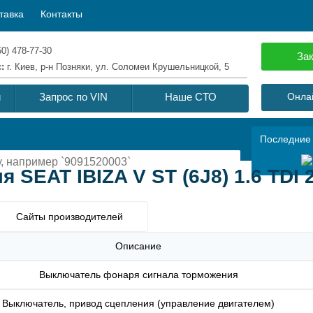
тавка
Контакты
50) 478-77-30
Зак
с:
г. Киев, р-н Позняки, ул. Соломеи Крушельницкой, 5
й
Запрос по VIN
Наше СТО
Онлай
Последние
 SEAT IBIZA V ST (6J8) 1.6 TDI 
Сайты производителей
Описание
Выключатель фонаря сигнала торможения
Выключатель, привод сцепления (управление двигателем)