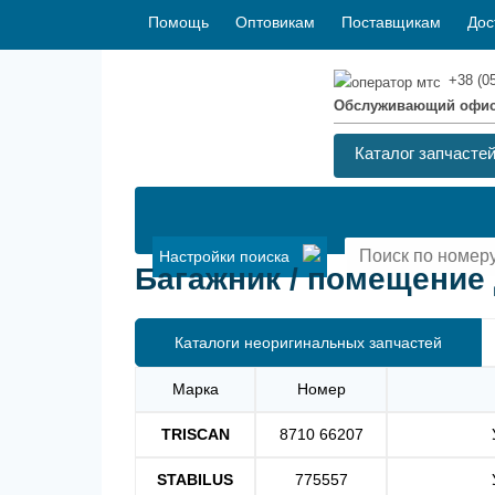
Помощь
Оптовикам
Поставщикам
Дос
+38 (0
Обслуживающий офи
Каталог запчасте
Настройки поиска
Багажник / помещение д
Каталоги неоригинальных запчастей
Марка
Номер
TRISCAN
8710 66207
STABILUS
775557