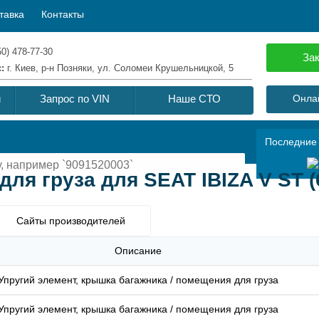
тавка
Контакты
50) 478-77-30
Зак
с:
г. Киев, р-н Позняки, ул. Соломеи Крушельницкой, 5
й
Запрос по VIN
Наше СТО
Онлай
Последние
ля груза для SEAT IBIZA V ST (6
Сайты производителей
Описание
Упругий элемент, крышка багажника / помещения для груза
Упругий элемент, крышка багажника / помещения для груза