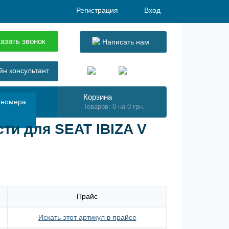
Регистрация
Вход
азать звонок
Написать нам
н консультант
Корзина
 номера
Товаров: 0 на 0 грн.
ти для SEAT IBIZA V
Прайс
Искать этот артикул в прайсе