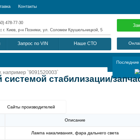
тавка
Контакты
50) 478-77-30
Зак
с:
г. Киев, р-н Позняки, ул. Соломеи Крушельницкой, 5
й
Запрос по VIN
Наше СТО
Онлай
Последние
 системой стабилизации/запчас
Сайты производителей
Описание
Лампа накаливания, фара дальнего света