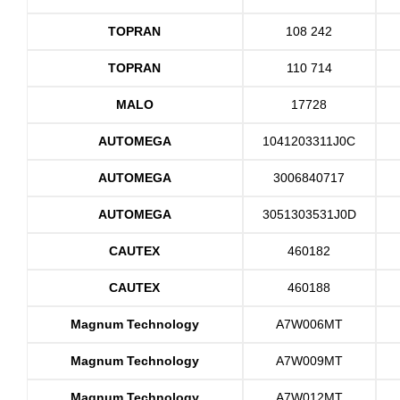
TOPRAN
108 242
TOPRAN
110 714
MALO
17728
AUTOMEGA
1041203311J0C
AUTOMEGA
3006840717
AUTOMEGA
3051303531J0D
CAUTEX
460182
CAUTEX
460188
Magnum Technology
A7W006MT
Magnum Technology
A7W009MT
Magnum Technology
A7W012MT