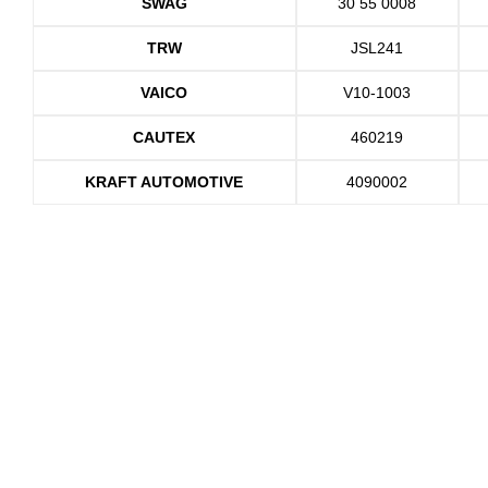
SWAG
30 55 0008
TRW
JSL241
VAICO
V10-1003
CAUTEX
460219
KRAFT AUTOMOTIVE
4090002