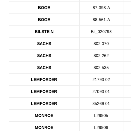
BOGE
87-393-A
BOGE
88-561-A
BILSTEIN
Bil_020793
SACHS
802 070
SACHS
802 262
SACHS
802 535
LEMFORDER
21793 02
LEMFORDER
27093 01
LEMFORDER
35269 01
MONROE
L29905
MONROE
L29906