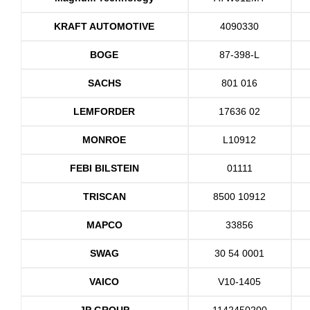
KRAFT AUTOMOTIVE
4090330
BOGE
87-398-L
SACHS
801 016
LEMFORDER
17636 02
MONROE
L10912
FEBI BILSTEIN
01111
TRISCAN
8500 10912
MAPCO
33856
SWAG
30 54 0001
VAICO
V10-1405
JP GROUP
1142450200