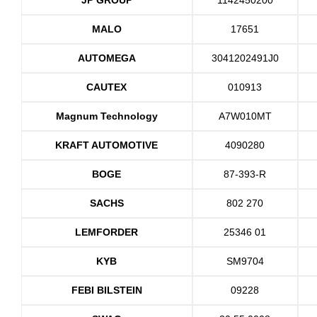
MALO
17651
AUTOMEGA
3041202491J0
CAUTEX
010913
Magnum Technology
A7W010MT
KRAFT AUTOMOTIVE
4090280
BOGE
87-393-R
SACHS
802 270
LEMFORDER
25346 01
KYB
SM9704
FEBI BILSTEIN
09228