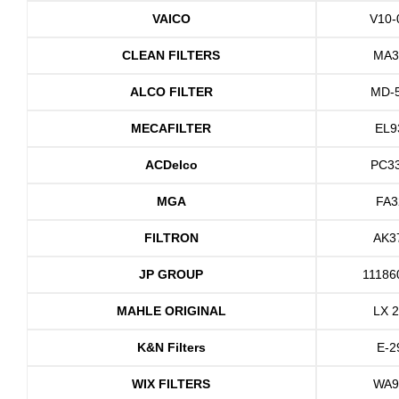
VAICO
V10-
CLEAN FILTERS
MA3
ALCO FILTER
MD-
MECAFILTER
EL9
ACDelco
PC3
MGA
FA3
FILTRON
AK3
JP GROUP
11186
MAHLE ORIGINAL
LX 
K&N Filters
E-2
WIX FILTERS
WA9