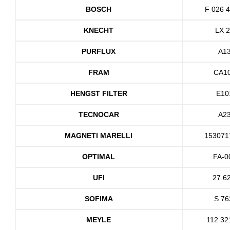
BOSCH
F 026 
KNECHT
LX 
PURFLUX
A1
FRAM
CA1
HENGST FILTER
E10
TECNOCAR
A2
MAGNETI MARELLI
153071
OPTIMAL
FA-0
UFI
27.6
SOFIMA
S 76
MEYLE
112 32