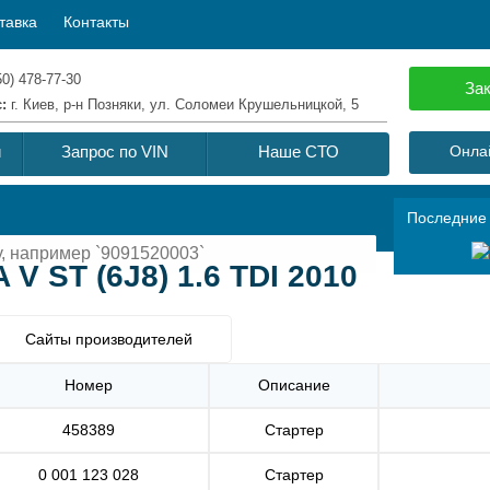
тавка
Контакты
50) 478-77-30
Зак
с:
г. Киев, р-н Позняки, ул. Соломеи Крушельницкой, 5
й
Запрос по VIN
Наше СТО
Онлай
Последние
 V ST (6J8) 1.6 TDI 2010
Сайты производителей
Номер
Описание
458389
Стартер
0 001 123 028
Стартер