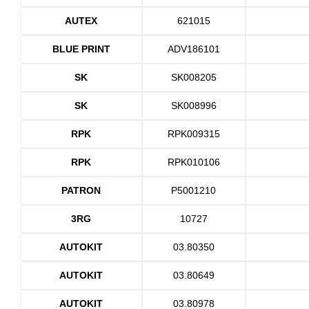
AUTEX
621015
BLUE PRINT
ADV186101
SK
SK008205
SK
SK008996
RPK
RPK009315
RPK
RPK010106
PATRON
P5001210
3RG
10727
AUTOKIT
03.80350
AUTOKIT
03.80649
AUTOKIT
03.80978