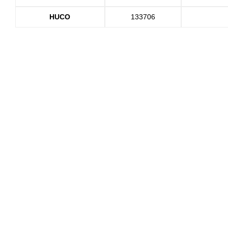
HUCO
133706