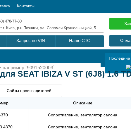
тавка
Контакты
50) 478-77-30
Зак
с:
г. Киев, р-н Позняки, ул. Соломеи Крушельницкой, 5
й
Запрос по VIN
Наше СТО
Онлай
Последние
ля SEAT IBIZA V ST (6J8) 1.6 TD
Сайты производителей
омер
Описание
4370
Сопротивление, вентилятор салона
3 4370
Сопротивление, вентилятор салона