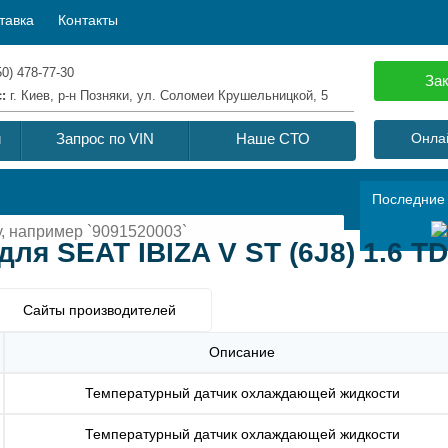
тавка
Контакты
50) 478-77-30
Зак
с:
г. Киев, р-н Позняки, ул. Соломеи Крушельницкой, 5
й
Запрос по VIN
Наше СТО
Онлай
Последние
ля SEAT IBIZA V ST (6J8) 1.6 TD
Сайты производителей
Описание
Температурный датчик охлаждающей жидкости
Температурный датчик охлаждающей жидкости