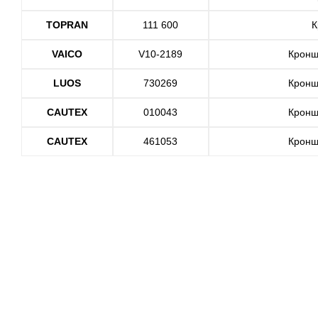
TOPRAN
111 600
К
VAICO
V10-2189
Кронш
LUOS
730269
Кронш
CAUTEX
010043
Кронш
CAUTEX
461053
Кронш