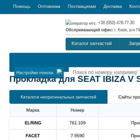
Помощь
Оптовикам
Поставщикам
Доставка
Конт
+38 (050) 478-77-30
Обслуживающий офис:
г. Киев, р-н
Каталог запчастей
Запр
Настройки поиска
Прокладка для SEAT IBIZA V ST
Каталоги неоригинальных запчастей
Сайты про
Марка
Номер
ELRING
761.109
Про
FACET
7.9590
Про